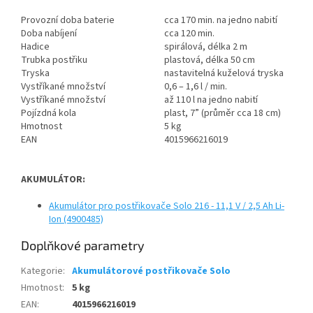
Provozní doba baterie
cca 170 min. na jedno nabití
Doba nabíjení
cca 120 min.
Hadice
spirálová, délka 2 m
Trubka postřiku
plastová, délka 50 cm
Tryska
nastavitelná kuželová tryska
Vystříkané množství
0,6 – 1,6 l / min.
Vystříkané množství
až 110 l na jedno nabití
Pojízdná kola
plast, 7” (průměr cca 18 cm)
Hmotnost
5 kg
EAN
4015966216019
AKUMULÁTOR:
Akumulátor pro postřikovače Solo 216 - 11,1 V / 2,5 Ah Li-
Ion (4900485)
Doplňkové parametry
Kategorie
:
Akumulátorové postřikovače Solo
Hmotnost
:
5 kg
EAN
:
4015966216019