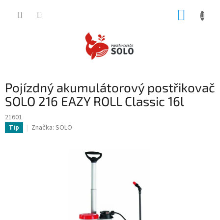
Přejít
NÁKUP
na
obsah
KOŠÍK
Pojízdný akumulátorový postřikovač
SOLO 216 EAZY ROLL Classic 16l
21601
Značka:
SOLO
Tip