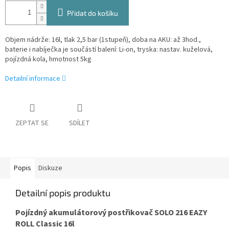
Přidat do košíku
Objem nádrže: 16l, tlak 2,5 bar (1stupeň), doba na AKU: až 3hod.,
baterie i nabíječka je součástí balení: Li-on, tryska: nastav. kuželová,
pojízdná kola, hmotnost 5kg
Detailní informace
ZEPTAT SE
SDÍLET
Popis
Diskuze
Detailní popis produktu
Pojízdný akumulátorový postřikovač SOLO 216 EAZY
ROLL Classic 16l