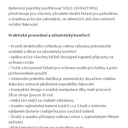
Bateriový pojízdný postřikovač SOLO 216 EAZY ROLL
představuje pro všechny uživatele ideální řešení pro pohodlnou
a snadnou práci (na zahradách, ve sklenících atd.) bez nutnosti
ručního tlakování.
Praktické provedení a uživatelský komfort
• Kromě atraktivního vzhledu je velkou výhodou jednoduché
ovládání a důraz na uživatelský komfort
• Aplikovat lze všechny běžně dostupné kapalné přípravky na
ochranu rostlin
• Tiché a bezemisní řešení pro ochranu rostlin pro hobby a polo-
profesionálním použití
• Stisknutím jediného tlačítka je automaticky dosaženo stálého
tlaku bez nutnosti jakéhokoli manuálního tlakování
• Kompaktní design a snadná manipulace díky malé pracovní
šířce stroje (pouze 35 cm)
• Velká 16 l nádrž se stabilní základnou
• Snadno vyjímatelná baterie (výdrž cca 3 hod) s externím
nabíjením (baterie i nabíječka jsou součástí balení)
• Široký a snadno přístupný nalévací otvor s vyjímatelným filtrem
nečistot
• Nízká hmotnost stroje pro pohodlnou práci