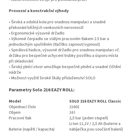
Provozní a konstrukční výhody
• Široká a odolná kola pro snadnou manipulaci a snadné
překonání běžných venkovních nerovností
• Ergonomické výsuvné držadlo
• Výkonné čerpadlo se stálým pracovním tlakem 2.5 bar a
jednoduchým spuštěním (tlačítko zapnout/vypnout)
• Spirálová hadice, výsuvné držadlo pro snadnou manipulaci vč.
držáku pro bezpečné uchycení trubky postřiku a úsporu místa
při skladování
• Široký plnící otvor umožňuje bezpečné plnění a snadné čištění
nádrže
• Možnost využití široké škály příslušenství SOLO
Parametry Solo 216 EAZY ROLL:
Model
SOLO 216 EAZY ROLL Classic
Objednací číslo
21601
Objem
16 l
Pracovní tlak
2,5 bar (jeden stupeň)
Li-Ion 11,1V / 2,5 Ah (baterie a
Baterie (napětí / kapacita)
nabíječka jsou součástí balení)