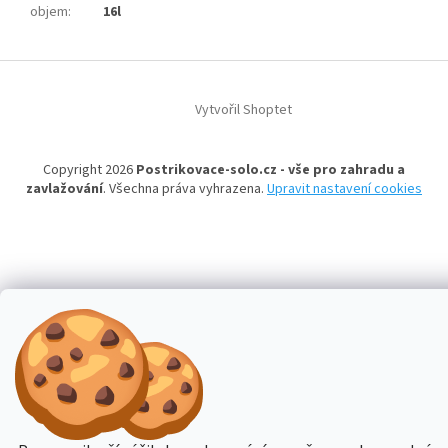
objem
:
16l
Z
á
Vytvořil Shoptet
p
a
t
Copyright 2026
Postrikovace-solo.cz - vše pro zahradu a
í
zavlažování
. Všechna práva vyhrazena.
Upravit nastavení cookies