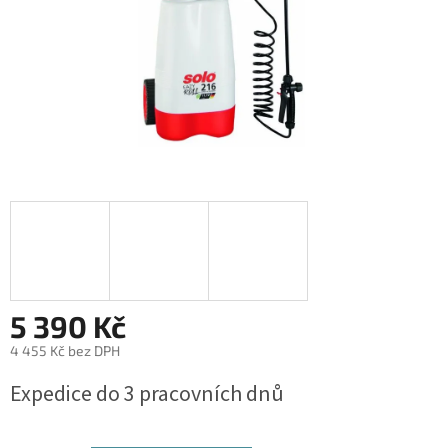
5 390 Kč
4 455 Kč bez DPH
Měrná
Expedice do 3 pracovních dnů
cena: