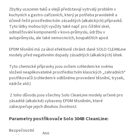
Zbytky usazenin tuků a olejů představují vytrvalý problém v
kuchyních a gastro-zařízeních, který je potřeba pravidelně a
účinně řešit prostřednictvím zásaditých (alkalických) přípravků.
Tyto látky mohou být využity také např. pro čištění skel,
odmašťování komponentů v kovo-průmyslu, údržbu v
autoprůmyslu, ale také nemocnicích, koupalištích apod.
EPDM těsnění má za úkol efektivně chránit dané SOLO CLEANLine
modely před negativními dopady zásaditých (alkalických) látek.
Tyto chemické přípravky jsou ovšem vzhledem ke svému
složení neaplikovatelné prostřednictvím klasických „zahradních“
postřikovačů (vzhledem k odlišnému provedení těsnění, trysek,
nádrže atd.)
Z toho důvodu jsou všechny Solo CleanLine modely určené pro
zásadité (alkalické) vybaveny EPDM těsněním, které
zabezpečuje jejich dlouhou životnost.
Parametry postřikovače Solo 304B CleanLine:
Bezpečnostní
Ano