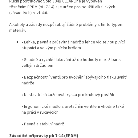
Ruční postřikovač Solo 304B CLEANLine je vybaven
těsněním
EPDM (
pH 7-14) a je určen
pro použití alkalických
(zásaditých) roztoků.
Alkoholy a zásady nezpůsobují žádné problémy s tímto typem
materiálu.
• Lehká, pevná a průsvitná nádrž s lehce viditelnou plnící
stupnicí a velkým plnícím hrdlem
• Snadné a rychlé tlakování až do hodnoty max. 3 bar s
velkým držadlem
• Bezpečnostní ventil pro uvolnění zbývajícího tlaku uvnitř
nádrže
• Nastavitelná kuželová tryska pro kruhový postřik
• Ergonomické madlo s aretačním ventilem vhodné také
na práci v rukavicích
• Pevná a stabilní nádrž
Zásadité přípravky ph 7-14 (EPDM)