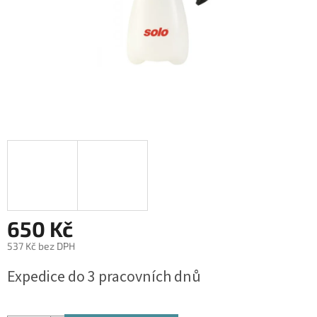
650 Kč
537 Kč bez DPH
Měrná
Expedice do 3 pracovních dnů
cena: