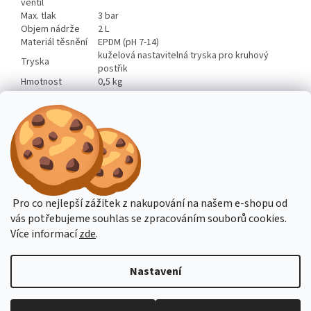
ventil
Max. tlak
3 bar
Objem nádrže
2 L
Materiál těsnění
EPDM (pH 7-14)
kuželová nastavitelná tryska pro kruhový
Tryska
postřik
Hmotnost
0,5 kg
Doplňkové parametry
Kategorie
:
Dezinfekční postřikovače Solo CleanLine
Hmotnost
:
0.5 kg
EAN
:
4015966304020
Pro co nejlepší zážitek z nakupování na našem e-shopu od
vás potřebujeme souhlas se zpracováním souborů cookies.
Z
Více informací
zde
.
á
Vytvořil Shoptet
p
Nastavení
a
t
Copyright 2026
Postrikovace-solo.cz - vše pro zahradu a
í