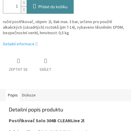
Přidat do košíku
ruční postřikovač, objem: 2l, tlak max. 3 bar, určeno pro použití
alkalických (zásaditých) roztoků (pH 7-14), vybaveno těsněním: EPDM,
bezpečnostní ventil, hmotnost: 0,5 kg
Detailní informace
ZEPTAT SE
SDÍLET
Popis
Diskuze
Detailní popis produktu
Postřikovač Solo 304B CLEANLine 2l