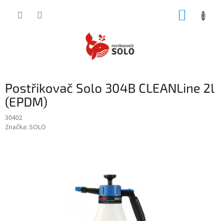
Přejít
NÁKUP
na
obsah
KOŠÍK
Postřikovač Solo 304B CLEANLine 2l
(EPDM)
30402
Značka:
SOLO