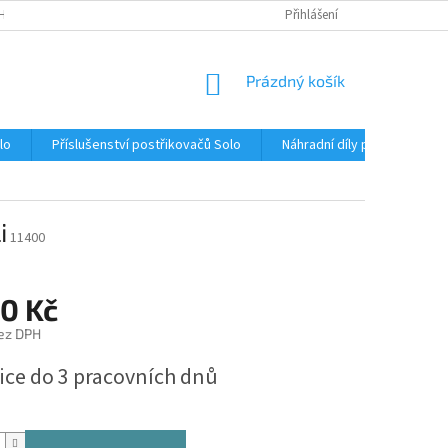
HRANA OSOBNÍCH ÚDAJŮ
FORMULÁŘE
Přihlášení
NÁKUPNÍ
Prázdný košík
KOŠÍK
lo
Příslušenství postřikovačů Solo
Náhradní díly pro postřiko
i
11400
60 Kč
ez DPH
ice do 3 pracovních dnů