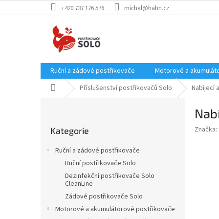
Přejít
+420 737 176 576
michal@hahn.cz
na
obsah
Ruční a zádové postřikovače
Motorové a akumulát
Domů
Příslušenství postřikovačů Solo
Nabíjecí 
P
Nabí
o
Přeskočit
s
Značka:
Kategorie
kategorie
t
r
Ruční a zádové postřikovače
a
Ruční postřikovače Solo
n
Dezinfekční postřikovače Solo
n
CleanLine
í
Zádové postřikovače Solo
p
Motorové a akumulátorové postřikovače
a