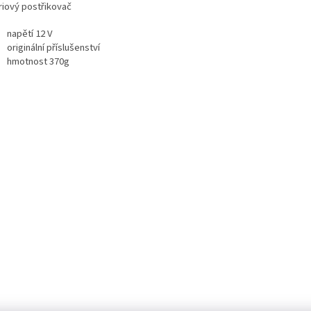
riový postřikovač
napětí 12 V
originální příslušenství
hmotnost 370g