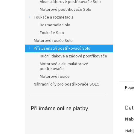
n
Akumulátorové postřikovače Solo
e
Motorové postřikovače Solo
l
Foukače a rozmetadla
Rozmetadla Solo
Foukače Solo
Motorové rosiče Solo
Příslušenství postřikovačů Solo
Ruční, tlakové a zádové postřikovače
Motorové a akumulátorové
postřikovače
Motorové rosiče
Náhradní díly pro postřikovače SOLO
Popi
Det
Přijímáme online platby
Nabí
Nabí