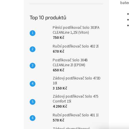
bate
Top 10 produktů
Pěnící postřikovač Solo 303FA
CLEANLine 1,25l (Viton)
750 Kč
Ruční postřikovač Solo 402 2l
670 Kč
Postřikovač Solo 304B
CLEANLine 2l (EPDM)
650 Kč
Zádový postřikovač Solo 473D
10l
3 150 Kč
Zádový postřikovač Solo 475
Comfort 15l
4 290 Kč
Ruční postřikovač Solo 401 1l
570 Kč