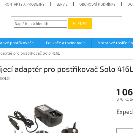
KONTAKTY A PRODEJNY
SERVIS
OBCHODNÍ PODMÍNKY
OC
HLEDAT
orové postřikovače
Foukače a rozmetadla
Motorové rosiče So
adaptér pro postřikovač Solo 416Li
jecí adaptér pro postřikovač Solo 416L
SOLO
1 0
876 Kč b
Měrná
Exped
cena: