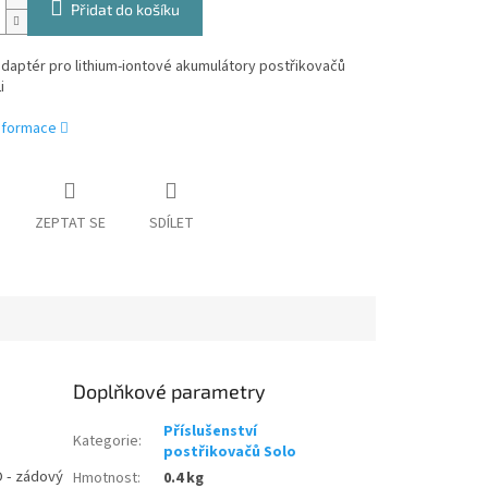
Přidat do košíku
 adaptér
pro lithium-iontové akumulátory
postřikovačů
i
informace
ZEPTAT SE
SDÍLET
Doplňkové parametry
Příslušenství
Kategorie
:
postřikovačů Solo
 - zádový
Hmotnost
:
0.4 kg