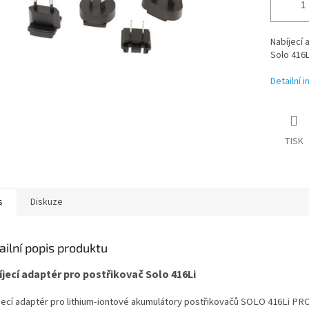
Nabíjecí
Solo 416L
Detailní 
TISK
s
Diskuze
ailní popis produktu
jecí adaptér pro postřikovač Solo 416Li
jecí adaptér
pro lithium-iontové akumulátory
postřikovačů SOLO 416Li PRO