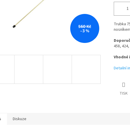
Trubka 7
560 Kč
nosníkem 
–3 %
Doporuč
458, 424, 
Vhodné 
Detailní 
TISK
s
Diskuze