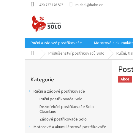
Přejít
+420 737 176 576
michal@hahn.cz
na
obsah
Ruční a zádové postřikovače
Motorové a akumulát
Domů
Příslušenství postřikovačů Solo
Ruční, t
P
Pos
o
Přeskočit
s
Kategorie
kategorie
Akce
t
r
Ruční a zádové postřikovače
a
Ruční postřikovače Solo
n
Dezinfekční postřikovače Solo
n
CleanLine
í
Zádové postřikovače Solo
p
Motorové a akumulátorové postřikovače
a