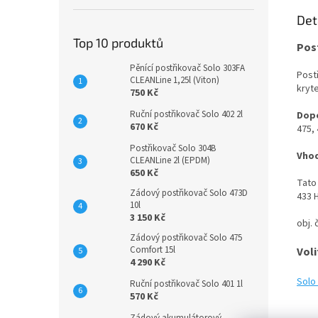
Det
Top 10 produktů
Pos
Pěnící postřikovač Solo 303FA
Post
CLEANLine 1,25l (Viton)
kryt
750 Kč
Ruční postřikovač Solo 402 2l
Dopo
670 Kč
475, 
Postřikovač Solo 304B
Vhod
CLEANLine 2l (EPDM)
650 Kč
Tato
Zádový postřikovač Solo 473D
433 H
10l
3 150 Kč
obj. 
Zádový postřikovač Solo 475
Comfort 15l
Voli
4 290 Kč
Solo 
Ruční postřikovač Solo 401 1l
570 Kč