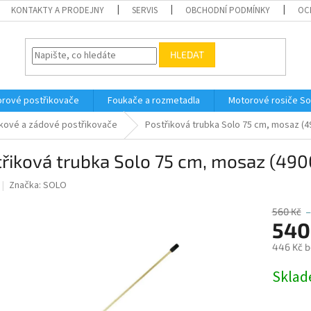
KONTAKTY A PRODEJNY
SERVIS
OBCHODNÍ PODMÍNKY
OC
HLEDAT
orové postřikovače
Foukače a rozmetadla
Motorové rosiče So
lakové a zádové postřikovače
Postřiková trubka Solo 75 cm, mosaz (4
třiková trubka Solo 75 cm, mosaz (49
Značka:
SOLO
560 Kč
–
540
446 Kč 
Měrná
Skla
cena: