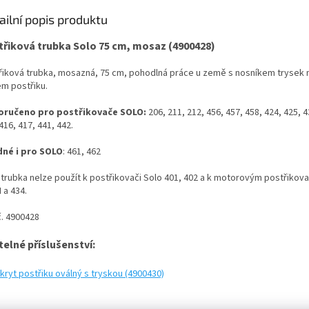
ailní popis produktu
třiková trubka Solo 75 cm, mosaz (4900428)
řiková trubka, mosazná, 75 cm, pohodlná práce u země s nosníkem trysek
em postřiku.
ručeno pro postřikovače SOLO:
206, 211, 212,
456, 457, 458, 424, 425, 4
416, 417, 441, 442.
né i pro SOLO
: 461, 462
 trubka nelze použít k postřikovači Solo 401, 402 a k motorovým postřikov
 a 434.
č. 4900428
telné příslušenství:
kryt postřiku oválný s tryskou (4900430)