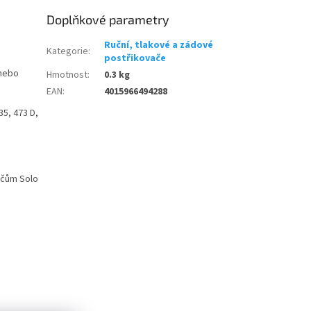
Doplňkové parametry
Ruční, tlakové a zádové
Kategorie
:
postřikovače
 nebo
Hmotnost
:
0.3 kg
EAN
:
4015966494288
35, 473 D,
ačům Solo