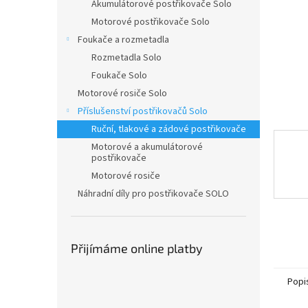
n
Akumulátorové postřikovače Solo
e
Motorové postřikovače Solo
l
Foukače a rozmetadla
Rozmetadla Solo
Foukače Solo
Motorové rosiče Solo
Příslušenství postřikovačů Solo
Ruční, tlakové a zádové postřikovače
Motorové a akumulátorové
postřikovače
Motorové rosiče
Náhradní díly pro postřikovače SOLO
Přijímáme online platby
Popi