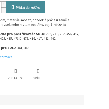
Přidat do košíku
5cm, materiál - mosaz, pohodlná práce u země s
trysek nebo krytem postřiku, obj. č. 4900428
eno pro postřikovače SOLO:
206, 211, 212,
456, 457,
425, 435, 473 D, 475, 416, 417, 441, 442.
i pro SOLO
: 461, 462
informace
ZEPTAT SE
SDÍLET